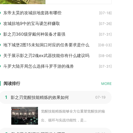
东帝太昊的攻城掠地套路有哪些
[07-18]
攻城掠地9中的宝马谡怎样赚取
[07-26]
影之刃360级穿戴何种装备才最强
[07-31]
地下城堡2图15未知洞口对应的任务要求是什么
[08-03]
关于展示影之刃2魂ex武器技能你有什么建议吗
[08-06]
斗罗大陆开局怎么选择斗罗手游的魂兽
[07-31]
阅读排行
MORE
1
影之刃觉醒技能精炼的效果如何
07-19
觉醒技能精炼能够全方位重塑觉醒技的输
出、循环与实战功能性，是...