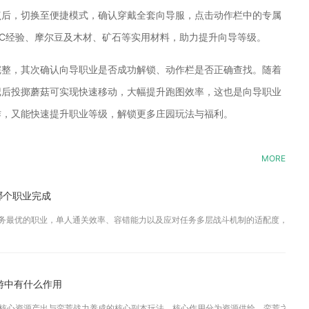
点后，切换至便捷模式，确认穿戴全套向导服，点击动作栏中的专属
MC经验、摩尔豆及木材、矿石等实用材料，助力提升向导等级。
完整，其次确认向导职业是否成功解锁、动作栏是否正确查找。随着
记后投掷蘑菇可实现快速移动，大幅提升跑图效率，这也是向导职业
作，又能快速提升职业等级，解锁更多庄园玩法与福利。
MORE
哪个职业完成
任务最优的职业，单人通关效率、容错能力以及应对任务多层战斗机制的适配度，均领先斗
游中有什么作用
核心资源产出与蛮荒战力养成的核心副本玩法，核心作用分为资源供给、蛮荒之力提升、