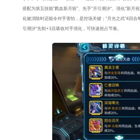
搭配为第五技能“戮血新月斩”、先手“月引潮汐”、强化“新月祝
化被消除时还能令对手害怕，是控场关键；“月光之武”4回合
引潮汐”先制+3且吸收对手强化，可快速抢占节奏。