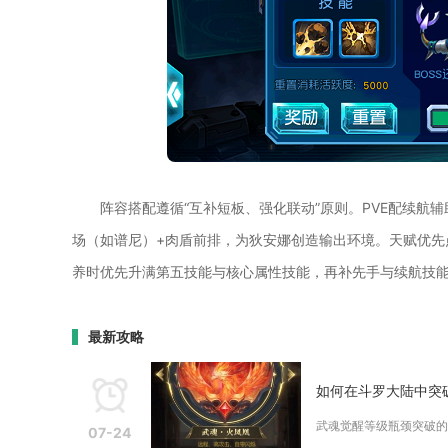
阵容搭配遵循“互补短板、强化联动”原则。PVE配续航
场（如谱尼）+肉盾前排，为狄安娜创造输出环境。天赋优先
养时优先升满第五技能与核心属性技能，再补先手与续航技
最新攻略
如何在斗罗大陆中突
武魂觉醒等级瓶颈突破的
07-24