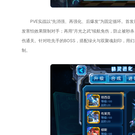
PVE实战以“先消强、再强化、后爆发”为固定循环。首发
发害怕效果限制对手；再用“月光之武”续航免伤，防止被秒杀
伤通关。针对吃先手的BOSS，搭配绿火与双聚魂刻印，用
制。