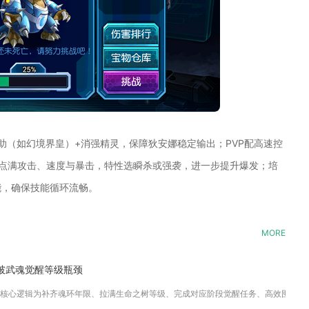
辅助（如幻境界皇）+消强精灵，保障狄安娜稳定输出；PVP配高速控
点满攻击、速度与暴击，特性选瞬杀或强袭，进一步提升爆发；培
能，确保技能循环流畅。
MORE
破武魂觉醒等级瓶颈
核心逻辑为补齐魂环年限、拉满生命之树等级、完成对应阶段觉醒任务、高效囤积经验资