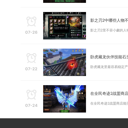
影之刃2中哪些人物
影之刃2里不容小觑的人
07-26
卧虎藏龙伙伴技能石
卧虎藏龙里最容易稳定产
07-22
在全民奇迹2战盟商
在全民奇迹2战盟商店能
07-24