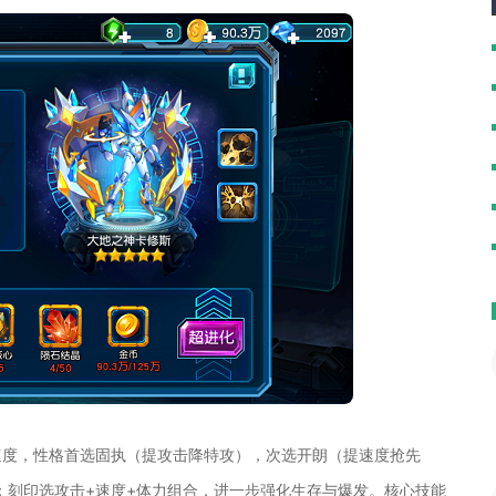
速度，性格首选固执（提攻击降特攻），次选开朗（提速度抢先
权；刻印选攻击+速度+体力组合，进一步强化生存与爆发。核心技能