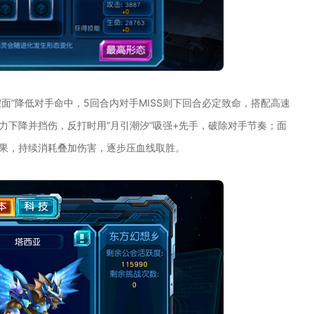
假面”降低对手命中，5回合内对手MISS则下回合必定致命，搭配高速
力下降并挡伤，反打时用“月引潮汐”吸强+先手，破除对手节奏；面
效果，持续消耗叠加伤害，逐步压血线取胜。