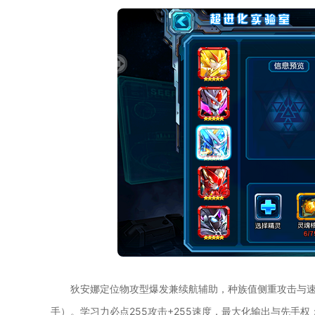
狄安娜定位物攻型爆发兼续航辅助，种族值侧重攻击与
手）。学习力必点255攻击+255速度，最大化输出与先手