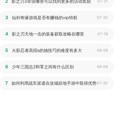
2
影之刃3罪业哪里可以找到更多的活动奖励
07-21
3
仙剑奇缘游戏是否有赚钱的vip特权
07-20
4
影之刃天地一击的装备获取攻略在哪里
07-19
5
火影忍者高招s的抽技巧的难度有多大
08-06
6
少年三国志2和零之间有什么区别
08-06
7
如何利用战车派遣在攻城掠地手游中取得优势
07-20