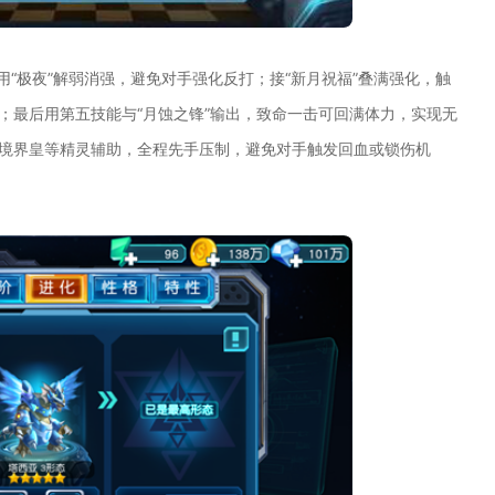
用“极夜”解弱消强，避免对手强化反打；接“新月祝福”叠满强化，触
；最后用第五技能与“月蚀之锋”输出，致命一击可回满体力，实现无
幻境界皇等精灵辅助，全程先手压制，避免对手触发回血或锁伤机