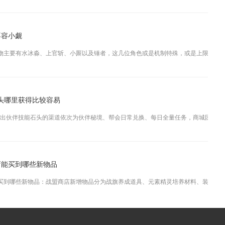
不容小觑
物主要有水冰淼、上官斩、小厮以及锤者，这几位角色或是机制特殊，或是上限极高，哪
头哪里获得比较容易
出伙伴技能石头的渠道依次为伙伴秘境、帮会日常兑换、每日全量任务，商城团购与限时
店能买到哪些新物品
买到哪些新物品：战盟商店新增物品分为战旗养成道具、元素精灵培养材料、装备强化耗