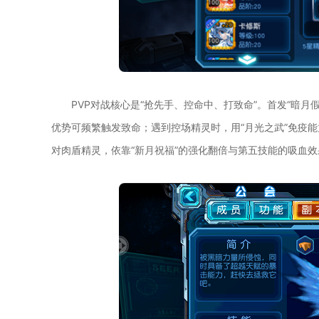
PVP对战核心是“抢先手、控命中、打致命”。首发“暗月
优势可频繁触发致命；遇到控场精灵时，用“月光之武”免疫能
对肉盾精灵，依靠“新月祝福”的强化翻倍与第五技能的吸血