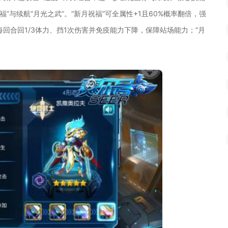
福”与续航“月光之武”。“新月祝福”可全属性+1且60%概率翻倍，强
每回合回1/3体力、挡1次伤害并免疫能力下降，保障站场能力；“月