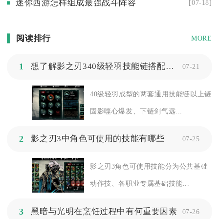
迷你西游怎样组成最强战斗阵容
[07-18]
阅读排行
MORE
1
想了解影之刃340级轻羽技能链搭配攻略吗
07-21
40级轻羽成型的两套通用技能链以上链
固影噬心爆发、下链剑气远...
2
影之刃3中角色可使用的技能有哪些
07-25
影之刃3角色可使用技能分为公共基础
动作技、各职业专属基础技能...
3
黑暗与光明在烹饪过程中有何重要因素
07-26