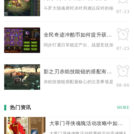
斗罗大陆魂师对决对局难以应对的核心根源在于多
07-23
全民奇迹冲酷币如何提升获取效率
同步打通日常稳定产出、战盟竞技加成、限时活动
07-25
影之刃赤焰技能链的搭配有何注意事项
赤焰技能链搭配最核心的注意事项是采用3+3或4+
08-06
热门资讯
MORE
大掌门寻侠魂魄活动攻略中如何增加胜率
大掌门寻侠魂魄活动想要稳定拉高魂魄获取胜