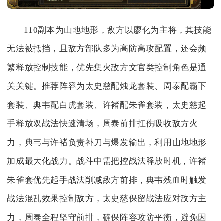
110副本为山地地形，敌方以廖化为主将，其技能
无法被抵挡，且敌方部队多为高防高攻配置，还会频
繁释放控制技能，优先集火敌方文官类控制角色是通
关关键。推荐阵容为太史慈配烛龙套装、周泰配霸下
套装、典韦配白虎套装、许褚配朱雀套装，太史慈起
手释放双战法快速清场，周泰前排扛伤吸收敌方火
力，典韦与许褚负责补刀与爆发输出，利用山地地形
加成最大化战力。战斗中需把控战法释放时机，许褚
朱雀套优先起手战法削减敌方前排，典韦残血时触发
战法混乱效果控制敌方，太史慈保留战法应对敌方主
力，周泰全程坚守前排，确保阵容攻防平衡，避免因