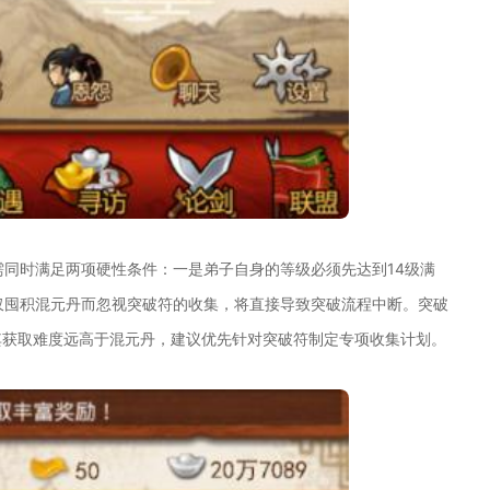
需同时满足两项硬性条件：一是弟子自身的等级必须先达到14级满
仅囤积混元丹而忽视突破符的收集，将直接导致突破流程中断。突破
其获取难度远高于混元丹，建议优先针对突破符制定专项收集计划。