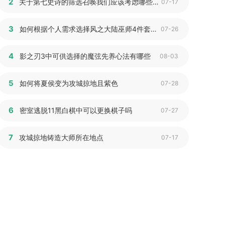
2
关于第七史诗的筛选召唤我们应该考虑哪些方面
07-17
3
如何根据个人需求选择风之大陆巫师4件套装备
07-26
4
影之刃3中可供选择的魔弦先养心法有哪些
08-03
5
如何将夏侯变为攻城掠地且紫色
07-28
6
密室逃脱11黑白棋中可以更换棋子吗
07-27
7
攻城掠地铸造大师所在地点
07-17