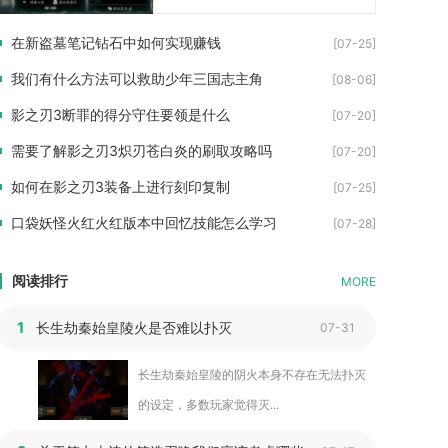
在新盗墓笔记钻石中如何实现赚钱
[07-25]
我们有什么方法可以救助少年三国志主角
[08-06]
影之刃3断罪的得分守住要领是什么
[07-20]
需要了解影之刃3炽刃苍白炎的刷取攻略吗
[07-20]
如何在影之刃3装备上进行刻印复制
[07-25]
口袋妖怪火红火红版本中回忆技能怎么学习
[07-28]
阅读排行
MORE
1
长生劫秦始皇陵火是否难以扑灭
07-31
长生劫秦始皇陵的阴火本身不存在无法扑灭
的设定，多数玩家觉得灭...