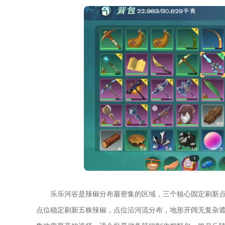
乐乐河谷是辣椒分布最密集的区域，三个核心固定刷新点坐标分别为(4
点位稳定刷新五株辣椒，点位沿河流分布，地形开阔无复杂