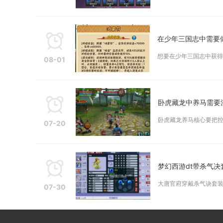
在少年三国志中需要
想要在少年三国志中获得
08-01
卧虎藏龙中养马需要
卧虎藏龙养马核心要把控
07-20
梦幻西游dt带杀气
大唐官府穿戴杀气诀套装
07-30