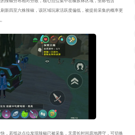
陵的辣椒分布相对分散，核心点位集中在橡胶林区域，坐标包含
50)等，每个点位刷新四至六株辣椒，该区域玩家活跃度偏低，被提前采集的概率更
况。
较快，若抵达点位发现辣椒已被采集，无需长时间原地蹲守，可切换