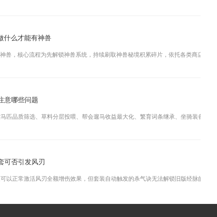
做什么才能有神兽
神兽，核心流程为先解锁神兽系统，持续刷取神兽秘境积累碎片，依托各类商店与限时活
注意哪些问题
马匹品质筛选、草料分层投喂、帮会遛马收益最大化、繁育词条继承、坐骑装备均衡养成
决套可否引发风刃
可以正常激活风刃全额增伤效果，但套装自动触发的杀气诀无法解锁旧版经脉的风魂增伤