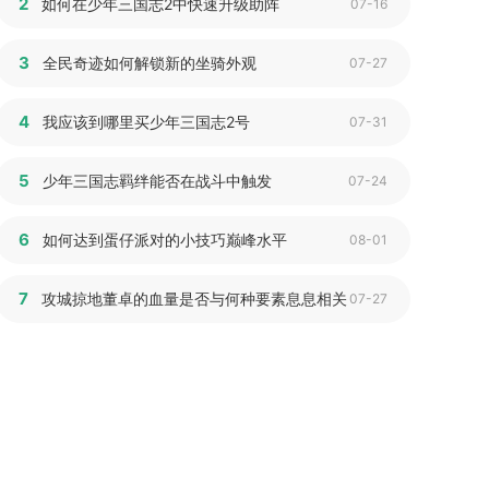
2
如何在少年三国志2中快速升级助阵
07-16
3
全民奇迹如何解锁新的坐骑外观
07-27
4
我应该到哪里买少年三国志2号
07-31
5
少年三国志羁绊能否在战斗中触发
07-24
6
如何达到蛋仔派对的小技巧巅峰水平
08-01
7
攻城掠地董卓的血量是否与何种要素息息相关
07-27