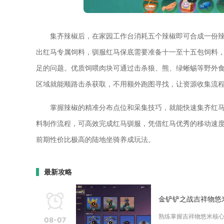
集齐辣椒后，在家园工作台消耗五个辣椒即可合成一份
出红马专属饲料，驯服红马保底需要准备十一至十五包饲料
足的问题。优质饲喂肉块可通过击杀狼、熊、绿蜥蜴等野外
区域就能顺路击杀获取，不用额外跑图寻找，让资源收集流
掌握辣椒的精准分布点位和采集技巧，就能快速集齐红
料制作流程，可高效完成红马驯服，凭借红马优秀的移动速
前期性价比极高的陆地坐骑养成玩法。
最新攻略
金铲铲之战吉祥物悠
熟练掌握吉祥物悠米核心
08-07