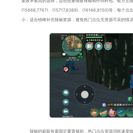
集效率最高的选择，适合批量储备辣椒制作饲料包。银月丘
(15668,7767)、(15717,8389)、(16166,81
小，适合错峰补充辣椒资源，避免热门点位无资源可采的情
辣椒的刷新有着固定重置规则，热门点位资源消耗速度