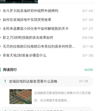
在斗罗大陆圣魂村郊外能野外烧烤吗
[07-24]
如何在攻城掠地中实现突骨效果
[07-29]
全民奇迹蘑菇小径任务中如何解锁新的关卡
[07-27]
影之刃2的蛇技能的攻击效果如何
[08-06]
无尽的拉格朗日拉格朗日奇美拉到底有何特异之处
[07-16]
吞食天地2卸装备步骤是什么
[07-28]
阅读排行
MORE
1
攻城掠地到达极套需要什么策略
07-28
达成极套完整成型的核心策略分为三段式规
划，先分期囤齐套装图纸...