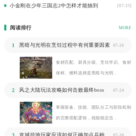
小金刚在少年三国志2中怎样才能抽到
[07-23]
阅读排行
MORE
1
黑暗与光明在烹饪过程中有何重要因素
07-26
食材匹配、厨具分级、烹饪学识、食材
保鲜、燃料选择是黑暗与光明...
2
风之大陆玩法攻略如何击败最终boss
07-24
掌握装备、技能、团队分工与阶段机制
的完整搭配逻辑，就能稳定击...
3
攻城掠地玩家应该如何正确加点兵种
07-30