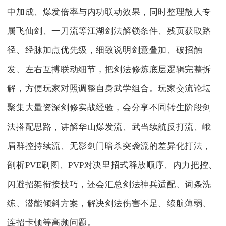
中加成、爆发倍率与内功联动效果，同时整理散人专
属飞仙剑、一刀流等江湖剑法解锁条件、残页获取路
径、经脉加点优先级，细致说明剑意叠加、破招触
发、左右互搏联动细节，把剑法修炼底层逻辑完整拆
解，方便玩家对照调整自身武学组合。玩家交流论坛
聚集大量资深剑修实战经验，会分享不同转生阶段剑
法搭配思路，讲解华山爆发流、武当续航反打流、峨
眉群控持续流、无影剑门暗杀突袭流的差异化打法，
剖析PVE刷图、PVP对决里招式释放顺序、内力把控、
闪避招架衔接技巧，还会汇总剑法神兵适配、词条洗
练、潜能倾斜方案，解决剑法伤害不足、续航薄弱、
连招卡顿等高频问题。