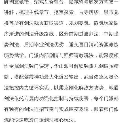
阶剑意领悟、招式互备组合、隐藏剑谱触发方式逐一
讲解，梳理主线章节、挖宝探索、古寺历练、黑市兑
换等所有剑法残页获取渠道，规划零氪、微氪玩家循
序渐进的剑法升级路线，区分前期过渡剑法、中期强
势剑法、后期毕业剑法优劣，避免盲目消耗资源修炼
弱势武学。门派内部剧情与拜师请教玩法，能深度领
悟专属剑法独门诀窍，华山派可解锁独孤九剑破招精
髓，搭配紫霞神功最大化爆发输出，武当依靠太极心
法把控内力循环实现，以柔克刚化解敌方攻势，峨眉
剑法依托专属内功强化控制与持续伤害，每个门派都
有独有的剑法连招节奏与实战应变逻辑，跟着师门修
炼能快速吃透门派剑法核心玩法。