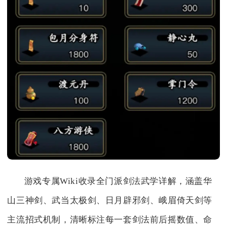
游戏专属Wiki收录全门派剑法武学详解，涵盖华
山三神剑、武当太极剑、日月辟邪剑、峨眉倚天剑等
主流招式机制，清晰标注每一套剑法前后摇数值、命