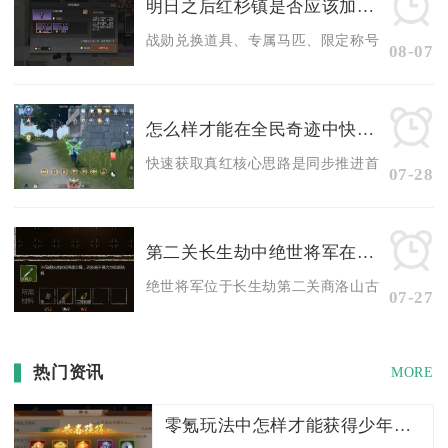
明日之后红杉镇是否应该加入某个势力
战勋兑换道具、专属马匹、限定称号等资源，都是
08-07
怎么样才能在全民奇迹中快速获得真红
快速获取真红核心思路是同步推进首领刷取、碎片
07-28
第二关长生劫中绝世将军在何处
绝世将军位于长生劫第二关商洛山古墓地图中上区
07-27
热门资讯
MORE
零氪玩法中怎样才能获得少年三国志2的金将