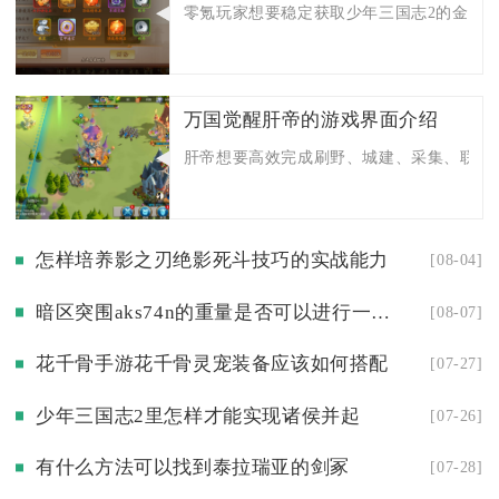
零氪玩家想要稳定获取少年三国志2的金将，核
万国觉醒肝帝的游戏界面介绍
肝帝想要高效完成刷野、城建、采集、联盟任
怎样培养影之刃绝影死斗技巧的实战能力
[08-04]
暗区突围aks74n的重量是否可以进行一定的减轻
[08-07]
花千骨手游花千骨灵宠装备应该如何搭配
[07-27]
少年三国志2里怎样才能实现诸侯并起
[07-26]
有什么方法可以找到泰拉瑞亚的剑冢
[07-28]