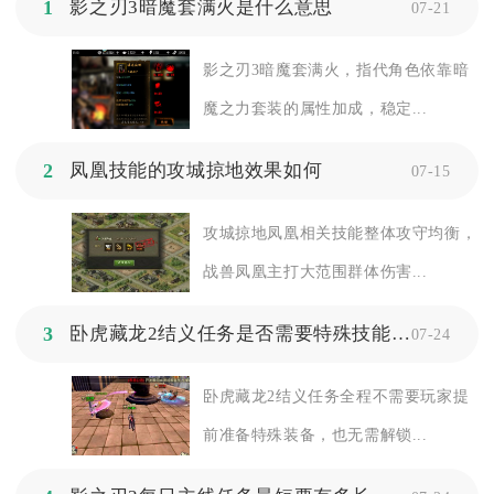
1
影之刃3暗魔套满火是什么意思
07-21
影之刃3暗魔套满火，指代角色依靠暗
魔之力套装的属性加成，稳定...
2
凤凰技能的攻城掠地效果如何
07-15
攻城掠地凤凰相关技能整体攻守均衡，
战兽凤凰主打大范围群体伤害...
3
卧虎藏龙2结义任务是否需要特殊技能或装备
07-24
卧虎藏龙2结义任务全程不需要玩家提
前准备特殊装备，也无需解锁...