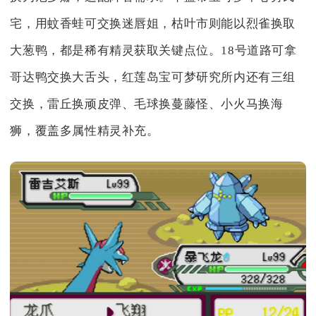
宅，用蚊香蛙可交换迷唇姐，枯叶市则能以烈雀换取
大葱鸭，都是稀有精灵获取关键点位。18号道路可拿
哥达鸭交换大舌头，红莲岛宝可梦研究所内还有三组
交换，雷丘换顽皮弹、毛球换蔓藤怪、小火马换海
狮，覆盖多属性精灵补充。