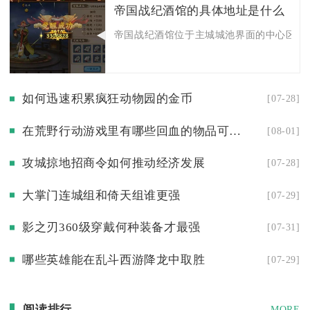
帝国战纪酒馆的具体地址是什么
帝国战纪酒馆位于主城城池界面的中心区域，
如何迅速积累疯狂动物园的金币
[07-28]
在荒野行动游戏里有哪些回血的物品可选择
[08-01]
攻城掠地招商令如何推动经济发展
[07-28]
大掌门连城组和倚天组谁更强
[07-29]
影之刃360级穿戴何种装备才最强
[07-31]
哪些英雄能在乱斗西游降龙中取胜
[07-29]
阅读排行
MORE