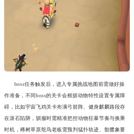
boss任务触发后，进入专属挑战地图前需做好操
作准备，不同boss的关卡会根据动物特性设置专属障
碍，比如宇宙飞鸡关卡布满弓箭阵、健身麒麟路段存
在滚石陷阱，驯服时需精准把控动物狂暴节奏与换乘
时机，稀树草原鸵鸟老板需预判猛扑轨迹、骷髅象要