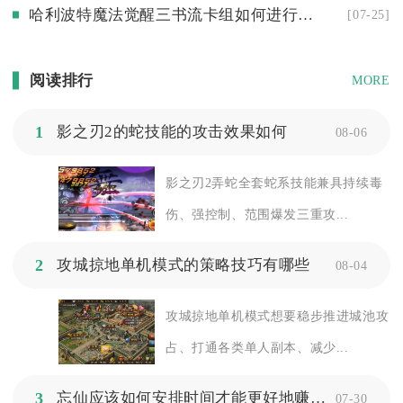
哈利波特魔法觉醒三书流卡组如何进行策略调整
[07-25]
阅读排行
MORE
1
影之刃2的蛇技能的攻击效果如何
08-06
影之刃2弄蛇全套蛇系技能兼具持续毒
伤、强控制、范围爆发三重攻...
2
攻城掠地单机模式的策略技巧有哪些
08-04
攻城掠地单机模式想要稳步推进城池攻
占、打通各类单人副本、减少...
3
忘仙应该如何安排时间才能更好地赚取rnb
07-30