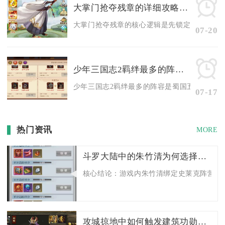
大掌门抢夺残章的详细攻略步骤
大掌门抢夺残章的核心逻辑是先锁定目标武功、规
07-20
少年三国志2羁绊最多的阵容是什么
少年三国志2羁绊最多的阵容是蜀国五虎完整五人
07-17
热门资讯
MORE
斗罗大陆中的朱竹清为何选择了史莱克
核心结论：游戏内朱竹清绑定史莱克阵营是综
攻城掠地中如何触发建筑功勋的机制