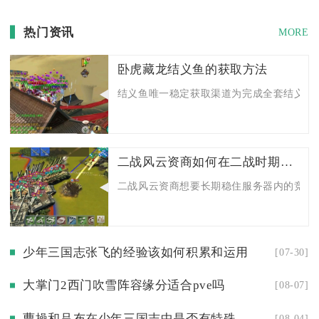
热门资讯
MORE
卧虎藏龙结义鱼的获取方法
结义鱼唯一稳定获取渠道为完成全套结义试炼
二战风云资商如何在二战时期保持竞争优势
二战风云资商想要长期稳住服务器内的竞争优
少年三国志张飞的经验该如何积累和运用
[07-30]
大掌门2西门吹雪阵容缘分适合pve吗
[08-07]
曹操和吕布在少年三国志中是否有特殊合击技能
[08-04]