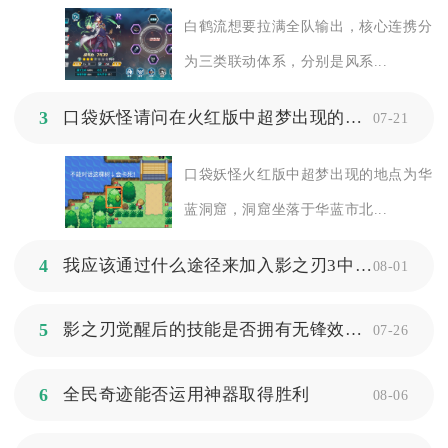
白鹤流想要拉满全队输出，核心连携分
为三类联动体系，分别是风系...
3
口袋妖怪请问在火红版中超梦出现的地点是哪里
07-21
口袋妖怪火红版中超梦出现的地点为华
蓝洞窟，洞窟坐落于华蓝市北...
4
我应该通过什么途径来加入影之刃3中的帮会呢
08-01
5
影之刃觉醒后的技能是否拥有无锋效果呢
07-26
6
全民奇迹能否运用神器取得胜利
08-06