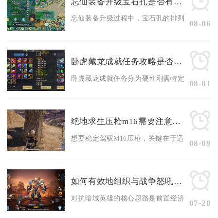
忘仙装备升级宝石孔是否有位置调整
忘仙装备升级过程中，宝石孔的排列位置无法手动
08-06
卧虎藏龙成就任务攻略是否需要特定装备或技能
卧虎藏龙成就任务分为硬性刚需特定装备、特定技
08-01
绝地求生压枪m16需要注意哪些技巧
想要稳定驾驭M16压枪，关键在于适配三连发分
08-09
如何有效地组织与战争怒吼暗域英雄的对抗
对抗暗域英雄的核心思路是前置经济干扰、用AO
07-28