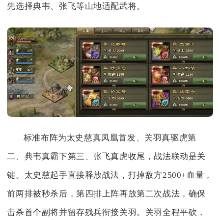
先选择典韦、张飞等山地适配武将。
标准布阵为太史慈真凤凰首发、关羽真驱虎第
二、典韦真霸下第三、张飞真虎收尾，战法联动是关
键。太史慈起手直接释放战法，打掉敌方2500+血量，
前两排被秒杀后，第四排上阵再放第二次战法，确保
击杀首个副将并留存残兵衔接关羽。关羽全程平砍，