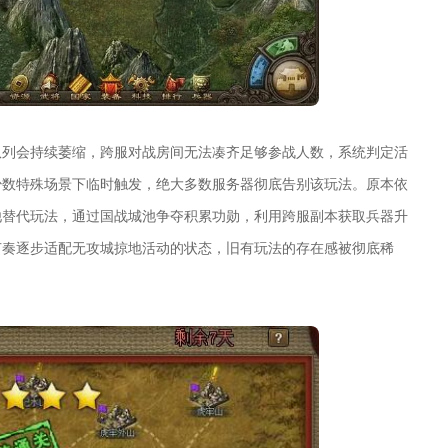
队列会持续萎缩，跨服对战房间无法凑齐足够参战人数，系统判定活
少数特殊场景下临时触发，绝大多数服务器彻底告别该玩法。原本依
他替代玩法，通过国战城池争夺积累功勋，利用跨服副本获取兵器升
节奏逐步适配无攻城掠地活动的状态，旧有玩法的存在感被彻底稀