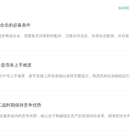
MORE
些合击的必备条件
锁并释放合击，需要集齐武将羁绊配对、完整兵符道具、对局合击数值、兵符装备栏配置
身是否有上手难度
在中等上手难度，新手直接上阵容易难以发挥完整战力，熟悉机制后就能稳定打出预期效
二战时期保持竞争优势
住服务器内的竞争优势，核心在于构建稳定高产的资源供给体系、精准把控全周期物价波