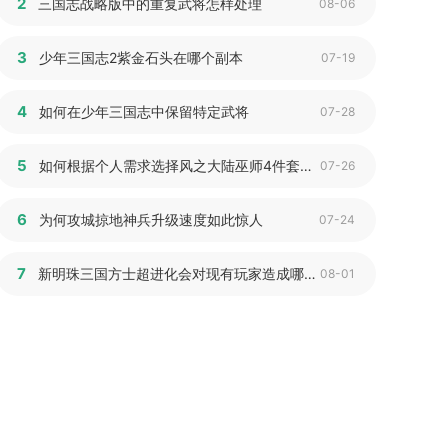
2
三国志战略版中的重复武将怎样处理
08-06
3
少年三国志2紫金石头在哪个副本
07-19
4
如何在少年三国志中保留特定武将
07-28
5
如何根据个人需求选择风之大陆巫师4件套装备
07-26
6
为何攻城掠地神兵升级速度如此惊人
07-24
7
新明珠三国方士超进化会对现有玩家造成哪些影响
08-01