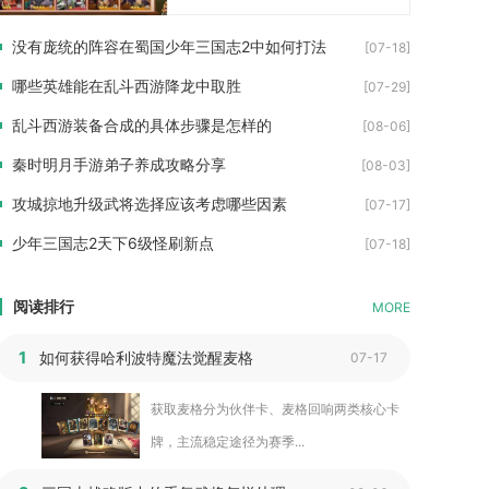
没有庞统的阵容在蜀国少年三国志2中如何打法
[07-18]
哪些英雄能在乱斗西游降龙中取胜
[07-29]
乱斗西游装备合成的具体步骤是怎样的
[08-06]
秦时明月手游弟子养成攻略分享
[08-03]
攻城掠地升级武将选择应该考虑哪些因素
[07-17]
少年三国志2天下6级怪刷新点
[07-18]
阅读排行
MORE
1
如何获得哈利波特魔法觉醒麦格
07-17
获取麦格分为伙伴卡、麦格回响两类核心卡
牌，主流稳定途径为赛季...