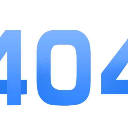
云间乐淘避开同类购物软件繁杂的任务机制，把
省钱作为核心出发点，兼顾线上网购和线下本地生
活，实用性很强。平时网购、出门吃饭采购都能用
上，查券、返利、门店预约功能集中，不用同时安装
多款工具软件。优惠规则直白易懂，没有隐藏限制，
返利到账速度稳定，日常小额消费长期使用能省下不
少开支。适合追求简单省钱、需要兼顾线上线下消费
的普通用户，整体使用体验流畅，是日常消费的实用
辅助工具。
最新应用
MORE
易微联
详情
应用软件
43.39MB