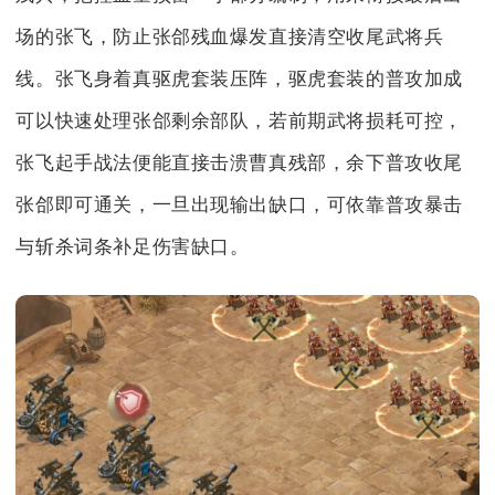
场的张飞，防止张郃残血爆发直接清空收尾武将兵
线。张飞身着真驱虎套装压阵，驱虎套装的普攻加成
可以快速处理张郃剩余部队，若前期武将损耗可控，
张飞起手战法便能直接击溃曹真残部，余下普攻收尾
张郃即可通关，一旦出现输出缺口，可依靠普攻暴击
与斩杀词条补足伤害缺口。