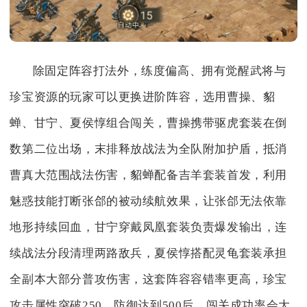
除固定阵容打法外，练度偏高、拥有觉醒武将与
珍宝资源的玩家可以更换进阶阵容，选用曹操、貂
蝉、甘宁、夏侯惇组合闯关，曹操携带驱虎套装在倒
数第二位出场，末排释放战法为全队附加护盾，抵消
曹真大范围战法伤害，貂蝉配备吉羊套装首发，利用
魅惑技能打断张郃的被动续航效果，让张郃无法依靠
地形持续回血，甘宁穿戴凤凰套装负责爆发输出，连
续战法分段清理两路敌兵，夏侯惇搭配灵龟套装承担
全副本大部分普攻伤害，这套阵容容错率更高，珍宝
攻击属性突破250、防御达到500后，闯关成功率会大