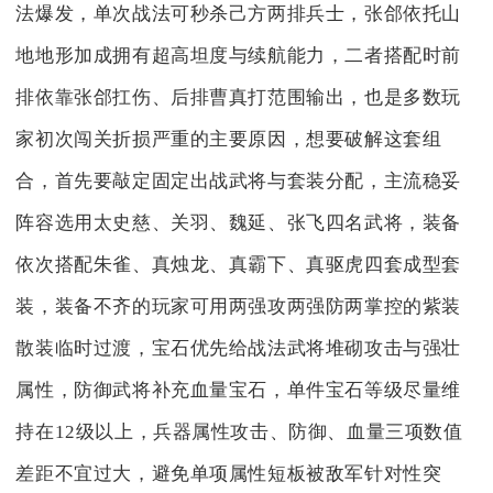
法爆发，单次战法可秒杀己方两排兵士，张郃依托山
地地形加成拥有超高坦度与续航能力，二者搭配时前
排依靠张郃扛伤、后排曹真打范围输出，也是多数玩
家初次闯关折损严重的主要原因，想要破解这套组
合，首先要敲定固定出战武将与套装分配，主流稳妥
阵容选用太史慈、关羽、魏延、张飞四名武将，装备
依次搭配朱雀、真烛龙、真霸下、真驱虎四套成型套
装，装备不齐的玩家可用两强攻两强防两掌控的紫装
散装临时过渡，宝石优先给战法武将堆砌攻击与强壮
属性，防御武将补充血量宝石，单件宝石等级尽量维
持在12级以上，兵器属性攻击、防御、血量三项数值
差距不宜过大，避免单项属性短板被敌军针对性突