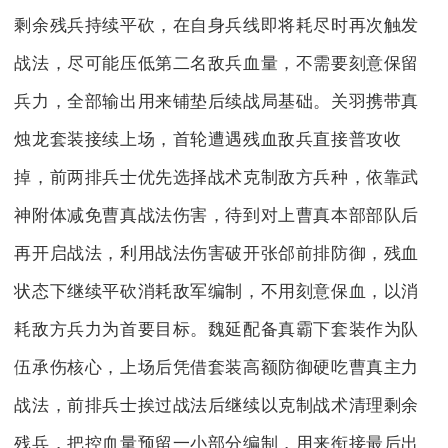
剩余残兵持续平砍，在自身兵线即将耗尽时再次触发
战法，尽可能压低第二名敌兵血量，不需要刻意保留
兵力，全部输出用来铺垫后续战局基础。关羽携带真
烛龙套装接续上场，首轮遭遇残血敌兵直接普攻收
掉，前两排兵士优先选择战术克制敌方兵种，依靠武
神附体减免曹真战法伤害，待到对上曹真本部部队后
再开启战法，利用战法伤害破开张郃前排防御，残血
状态下继续平砍消耗敌军编制，不用刻意保血，以消
耗敌方兵力为首要目标。魏延配备真霸下套装作为队
伍承伤核心，上场后凭借套装高额防御硬吃曹真主力
战法，前排兵士挨过战法后继续以克制战术清理剩余
残兵，把控血量预留一小部分编制，用来衔接最后出